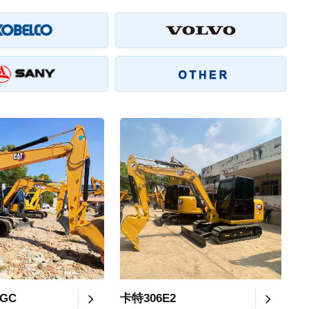
2GC
卡特306E2