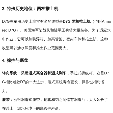
3. 特殊历史地位：两栖推土机
D7G在军用历史上非常有名的改型是
D7G 两栖推土机
（也叫Armo
red D7G）。美国海军陆战队和陆军工兵曾大量装备。为了适应水
中作业，它可以加装浮箱、加高管架、密封车体和推土铲。这种
改型可以涉水深度和推土作业范围更大。
4. 操控与底盘
转向系统
：采用
湿式离合器和湿式刹车
，手拉式操纵杆。这是D7
G相比老款D7的一大进步，湿式系统寿命更长，操作也相对省
力。
履带
：密封润滑式履带，销套和销之间储有润滑油，大大延长了
在沙土、泥水环境下的底盘件寿命。