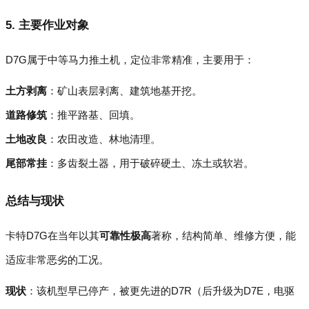
5. 主要作业对象
D7G属于中等马力推土机，定位非常精准，主要用于：
土方剥离
：矿山表层剥离、建筑地基开挖。
道路修筑
：推平路基、回填。
土地改良
：农田改造、林地清理。
尾部常挂
：多齿裂土器，用于破碎硬土、冻土或软岩。
总结与现状
卡特D7G在当年以其
可靠性极高
著称，结构简单、维修方便，能
适应非常恶劣的工况。
现状
：该机型早已停产，被更先进的D7R（后升级为D7E，电驱