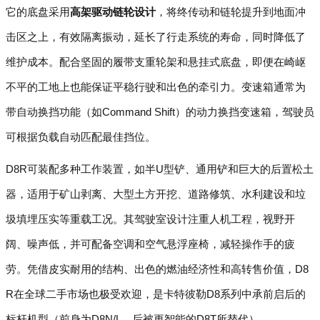
它的底盘采用
高架驱动链轮设计
，将终传动和链轮提升到地面冲
击区之上，有效隔离振动，延长了行走系统的寿命，同时降低了
维护成本。配合坚固的履带支重轮架和悬挂式底盘，即便在崎岖
不平的工地上也能保证平稳行驶和出色的牵引力。变速箱通常为
带自动换挡功能（如Command Shift）的动力换挡变速箱，驾驶员
可根据负载自动匹配最佳挡位。
D8R可装配多种工作装置，如半U型铲、通用铲和巨大的后置松土
器，适用于矿山剥离、大型土方开挖、道路修筑、水利建设和垃
圾填埋压实等重载工况。其驾驶室设计注重人机工程，视野开
阔、噪声低，并可配备空调和空气悬浮座椅，减轻操作手的疲
劳。凭借皮实耐用的结构、出色的燃油经济性和高转售价值，D8
R在全球二手市场也极受欢迎，是卡特彼勒D8系列中承前启后的
标杆机型（前身为D8N/L，后被更智能的D8T所替代）。