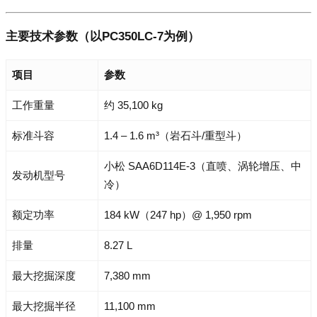
主要技术参数（以PC350LC-7为例）
项目
参数
工作重量
约 35,100 kg
标准斗容
1.4 – 1.6 m³（岩石斗/重型斗）
小松 SAA6D114E-3（直喷、涡轮增压、中
发动机型号
冷）
额定功率
184 kW（247 hp）@ 1,950 rpm
排量
8.27 L
最大挖掘深度
7,380 mm
最大挖掘半径
11,100 mm