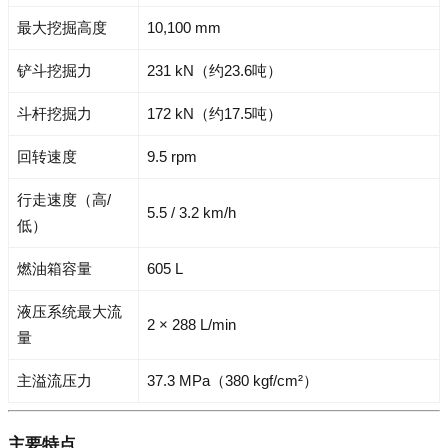
最大挖掘高度
10,100 mm
铲斗挖掘力
231 kN（约23.6吨）
斗杆挖掘力
172 kN（约17.5吨）
回转速度
9.5 rpm
行走速度（高/
5.5 / 3.2 km/h
低）
燃油箱容量
605 L
液压系统最大流
2 × 288 L/min
量
主溢流压力
37.3 MPa（380 kgf/cm²）
主要特点