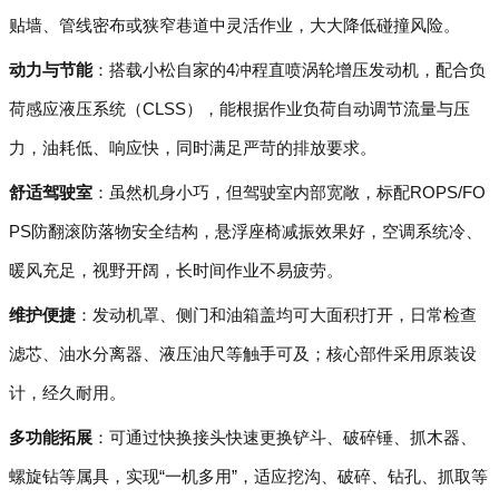
贴墙、管线密布或狭窄巷道中灵活作业，大大降低碰撞风险。
动力与节能
：搭载小松自家的4冲程直喷涡轮增压发动机，配合负
荷感应液压系统（CLSS），能根据作业负荷自动调节流量与压
力，油耗低、响应快，同时满足严苛的排放要求。
舒适驾驶室
：虽然机身小巧，但驾驶室内部宽敞，标配ROPS/FO
PS防翻滚防落物安全结构，悬浮座椅减振效果好，空调系统冷、
暖风充足，视野开阔，长时间作业不易疲劳。
维护便捷
：发动机罩、侧门和油箱盖均可大面积打开，日常检查
滤芯、油水分离器、液压油尺等触手可及；核心部件采用原装设
计，经久耐用。
多功能拓展
：可通过快换接头快速更换铲斗、破碎锤、抓木器、
螺旋钻等属具，实现“一机多用”，适应挖沟、破碎、钻孔、抓取等