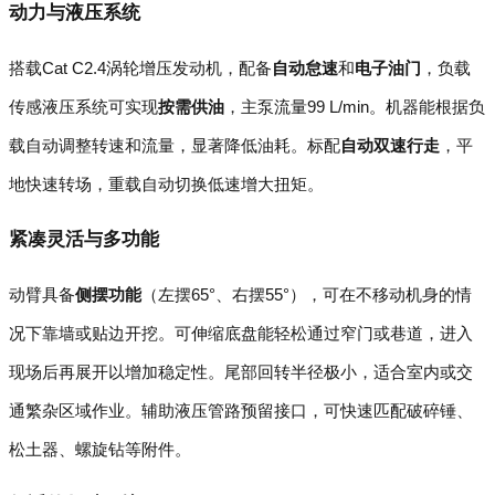
动力与液压系统
搭载Cat C2.4涡轮增压发动机，配备
自动怠速
和
电子油门
，负载
传感液压系统可实现
按需供油
，主泵流量99 L/min。机器能根据负
载自动调整转速和流量，显著降低油耗。标配
自动双速行走
，平
地快速转场，重载自动切换低速增大扭矩。
紧凑灵活与多功能
动臂具备
侧摆功能
（左摆65°、右摆55°），可在不移动机身的情
况下靠墙或贴边开挖。可伸缩底盘能轻松通过窄门或巷道，进入
现场后再展开以增加稳定性。尾部回转半径极小，适合室内或交
通繁杂区域作业。辅助液压管路预留接口，可快速匹配破碎锤、
松土器、螺旋钻等附件。