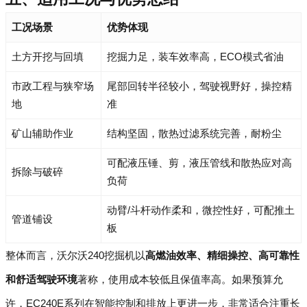
工况场景
优势体现
土方开挖与回填
挖掘力足，装车效率高，ECO模式省油
市政工程与狭窄场
尾部回转半径较小，驾驶视野好，操控精
地
准
矿山辅助作业
结构坚固，散热过滤系统完善，耐粉尘
可配液压锤、剪，液压管线和散热应对高
拆除与破碎
负荷
动臂/斗杆动作柔和，微控性好，可配推土
管道铺设
板
整体而言，沃尔沃240挖掘机以
高燃油效率、精细操控、高可靠性
和舒适驾驶环境
著称，使用成本较低且保值率高。如果预算允
许，EC240E系列在智能控制和排放上更进一步，非常适合注重长