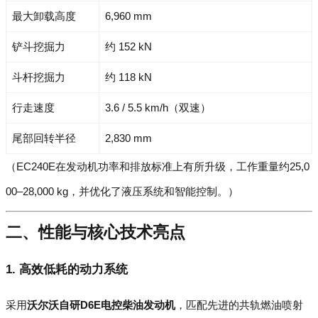
最大卸载高度
6,960 mm
铲斗挖掘力
约 152 kN
斗杆挖掘力
约 118 kN
行走速度
3.6 / 5.5 km/h（双速）
尾部回转半径
2,830 mm
（EC240E在发动机功率和排放标准上有所升级，工作重量约25,0
00–28,000 kg，并优化了液压系统和智能控制。）
二、性能与核心技术亮点
1. 高效低耗的动力系统
采用
沃尔沃自研D6E电控柴油发动机
，匹配先进的共轨燃油喷射