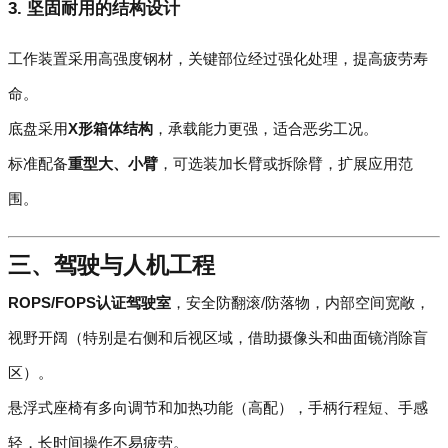
3. 坚固耐用的结构设计
工作装置采用高强度钢材，关键部位经过强化处理，提高疲劳寿
命。
底盘采用
X形箱体结构
，承载能力更强，适合恶劣工况。
标准配备
重型大、小臂
，可选装加长臂或拆除臂，扩展应用范
围。
三、驾驶与人机工程
ROPS/FOPS认证驾驶室
，安全防翻滚/防落物，内部空间宽敞，
视野开阔（特别是右侧和后视区域，借助摄像头和曲面镜消除盲
区）。
悬浮式座椅有多向调节和加热功能（高配），手柄行程短、手感
轻，长时间操作不易疲劳。