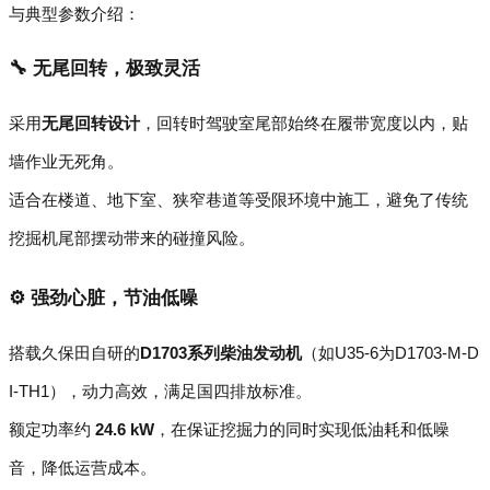
与典型参数介绍：
🔧 无尾回转，极致灵活
采用
无尾回转设计
，回转时驾驶室尾部始终在履带宽度以内，贴
墙作业无死角。
适合在楼道、地下室、狭窄巷道等受限环境中施工，避免了传统
挖掘机尾部摆动带来的碰撞风险。
⚙️ 强劲心脏，节油低噪
搭载久保田自研的
D1703系列柴油发动机
（如U35-6为D1703-M-D
I-TH1），动力高效，满足国四排放标准。
额定功率约
24.6 kW
，在保证挖掘力的同时实现低油耗和低噪
音，降低运营成本。