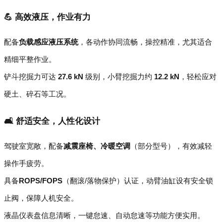
💪 高效液压，作业有力
配备
负载感应液压系统
，各动作协同流畅，操控精准，尤其适合
精细平整作业。
铲斗挖掘力可达
27.6 kN
级别，小臂挖掘力约
12.2 kN
，轻松应对
硬土、碎石等工况。
🛋️ 舒适安全，人性化设计
驾驶室宽敞，配备
减震座椅、冷暖空调
（部分型号），有效减轻
操作手疲劳。
具备
ROPS/FOPS
（翻滚/落物保护）认证，动臂油缸设有安全锁
止阀，保障人机安全。
液晶仪表盘信息清晰，一键怠速、自动怠速等功能方便实用。