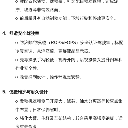
标配四轮驱动、摆动桥，可选配自动差速锁，适应泥
泞、坡道等非铺装路面。
前后桥具有自动制动功能，下坡行驶和停放更安全。
舒适安全驾驶室
防滚翻/防落物（ROPS/FOPS）安全认证驾驶室，标配
冷暖空调、悬浮座椅、宽屏液晶显示器。
先导操纵手柄轻便，视野开阔，后视摄像头提升倒车和
作业安全性。
噪音抑制设计，操作环境更安静。
便捷维护与耐久设计
发动机罩和侧门开度大，滤芯、油水分离器等检查点集
中布置，日常保养省时。
强化大臂、斗杆及车架结构，转台采用高强度钢板，适
应重载作业。