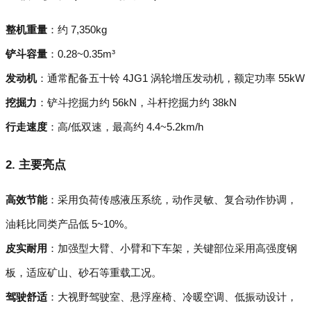
整机重量
：约 7,350kg
铲斗容量
：0.28~0.35m³
发动机
：通常配备五十铃 4JG1 涡轮增压发动机，额定功率 55kW
挖掘力
：铲斗挖掘力约 56kN，斗杆挖掘力约 38kN
行走速度
：高/低双速，最高约 4.4~5.2km/h
2. 主要亮点
高效节能
：采用负荷传感液压系统，动作灵敏、复合动作协调，
油耗比同类产品低 5~10%。
皮实耐用
：加强型大臂、小臂和下车架，关键部位采用高强度钢
板，适应矿山、砂石等重载工况。
驾驶舒适
：大视野驾驶室、悬浮座椅、冷暖空调、低振动设计，