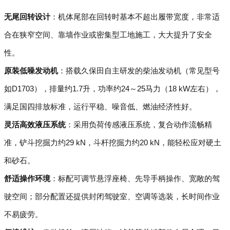
无尾回转设计
：机体尾部在回转时基本不超出履带宽度，非常适
合在狭窄空间、靠墙作业或密集型工地施工，大大提升了安全
性。
原装低噪发动机
：搭载久保田自主研发的柴油发动机（常见型号
如D1703），排量约1.7升，功率约24～25马力（18 kW左右），
满足国四排放标准，运行平稳、噪音低、燃油经济性好。
灵活高效液压系统
：采用负荷传感液压系统，复合动作流畅精
准，铲斗挖掘力约29 kN，斗杆挖掘力约20 kN，能轻松应对硬土
和砂石。
舒适操作环境
：标配可调节悬浮座椅、先导手柄操作、宽敞的驾
驶空间；部分配置还提供封闭驾驶室、空调等选装，长时间作业
不易疲劳。