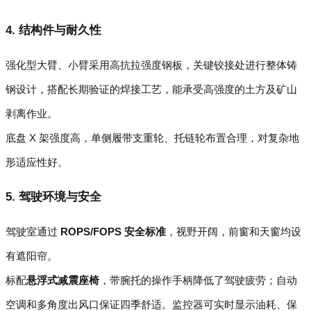
4. 结构件与耐久性
强化型大臂、小臂采用高抗拉强度钢板，关键铰接处进行整体铸
钢设计，搭配长期验证的焊接工艺，能承受高强度的土方及矿山
剥离作业。
底盘 X 架强度高，单侧履带支重轮、托链轮布置合理，对复杂地
形适应性好。
5. 驾驶环境与安全
驾驶室通过
ROPS/FOPS 安全标准
，视野开阔，前窗和天窗均设
有遮阳帘。
标配
悬浮式减震座椅
，带腕托的操作手柄降低了驾驶疲劳；自动
空调和多角度出风口保证四季舒适。监控器可实时显示油耗、保