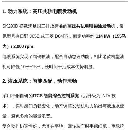
1. 动力系统：高压共轨电喷发动机
SK200D 搭载满足国三排放标准的
高压共轨电喷柴油发动机
，常
见型号有日野 J05E 或三菱 D04FR，额定功率约
114 kW（155马
力）/ 2,000 rpm
。
电喷系统实现了精确喷油，配合自动怠速功能，相比老款机型油
耗可降低 10%~15%，长时间干活成本优势明显。
2. 液压系统：智能匹配，动作流畅
采用神钢自研的
ITCS 智能综合控制系统
（后升级为 iNDr 技
术），实时感知负载变化，动态调整发动机动力输出与液压泵流
量，避免多余的能量浪费。
复合动作协调性好，尤其在平地、回转装车时手感细腻，重载挖