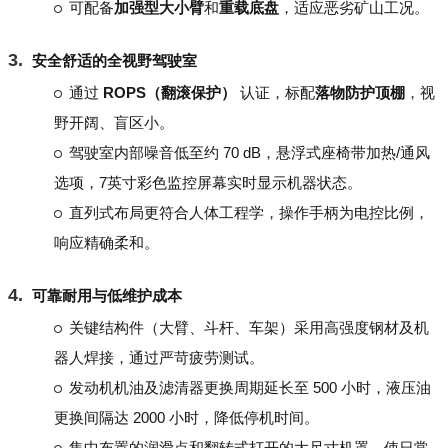
可配备
加强型大小臂
和
重载底盘
，适应恶劣矿山工况。
安全舒适的全视野驾驶室
通过
ROPS（翻滚保护）
认证，标配
落物防护顶棚
，视
野开阔、盲区小。
驾驶室内部噪音低至约 70 dB，悬浮式座椅带加热/通风
选项，7英寸彩色监控屏幕实时显示机器状态。
直列式布局更符合人体工程学，操作手柄为电控比例，
响应精确柔和。
可靠耐用与低维护成本
关键结构件（大臂、斗杆、车架）采用高强度钢材及机
器人焊接，通过严苛疲劳测试。
发动机机油及滤清器更换周期延长至 500 小时，液压油
更换间隔达 2000 小时，降低停机时间。
集中布置的润滑点和翻转式打开的大尺寸机罩，使日常