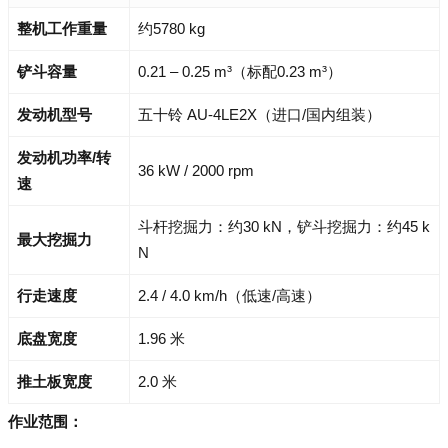
整机工作重量
约5780 kg
铲斗容量
0.21 – 0.25 m³（标配0.23 m³）
发动机型号
五十铃 AU-4LE2X（进口/国内组装）
发动机功率/转
36 kW / 2000 rpm
速
斗杆挖掘力：约30 kN，铲斗挖掘力：约45 k
最大挖掘力
N
行走速度
2.4 / 4.0 km/h（低速/高速）
底盘宽度
1.96 米
推土板宽度
2.0 米
作业范围：