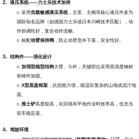
液压系统——力士乐技术加持
采用
负载敏感液压系统
，主泵、主阀等核心液压件多为
国际知名品牌（如德国力士乐或日本川崎技术匹配），动
作协调性好，复合动作流畅。
标配
动臂保持阀
，防止动臂意外下落，安全性好。
结构件——强化设计
加强型箱型结构
大臂、斗杆，关键部位采用高强度钢材
和铸件加固。
X型底盘框架
，抗扭能力强，能适应复杂的山地或泥泞地
面。
推土铲
高度较高，在回填和平地作业时效率高，也充当
驻车稳定器。
驾驶环境