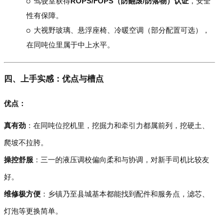
驾驶室获得
ROPS/FOPS（防翻滚/防落物）认证
，安全
性有保障。
大视野玻璃、悬浮座椅、冷暖空调（部分配置可选），
在同吨位里属于中上水平。
四、上手实感：优点与槽点
优点：
真有劲
：在同吨位挖机里，挖掘力和牵引力都属前列，挖硬土、
爬坡不拉胯。
操控舒服
：三一的液压调校偏向柔和与协调，对新手司机比较友
好。
维修极方便
：乡镇乃至县城基本都能找到配件和服务点，滤芯、
灯泡等更换简单。