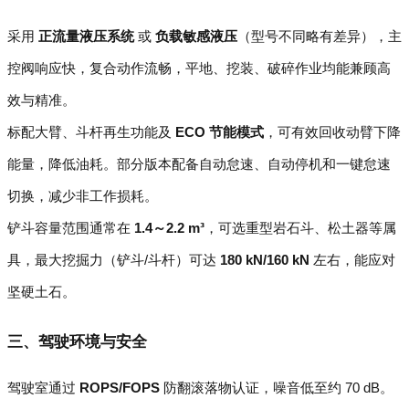
采用
正流量液压系统
或
负载敏感液压
（型号不同略有差异），主
控阀响应快，复合动作流畅，平地、挖装、破碎作业均能兼顾高
效与精准。
标配大臂、斗杆再生功能及
ECO 节能模式
，可有效回收动臂下降
能量，降低油耗。部分版本配备自动怠速、自动停机和一键怠速
切换，减少非工作损耗。
铲斗容量范围通常在
1.4～2.2 m³
，可选重型岩石斗、松土器等属
具，最大挖掘力（铲斗/斗杆）可达
180 kN/160 kN
左右，能应对
坚硬土石。
三、驾驶环境与安全
驾驶室通过
ROPS/FOPS
防翻滚落物认证，噪音低至约 70 dB。