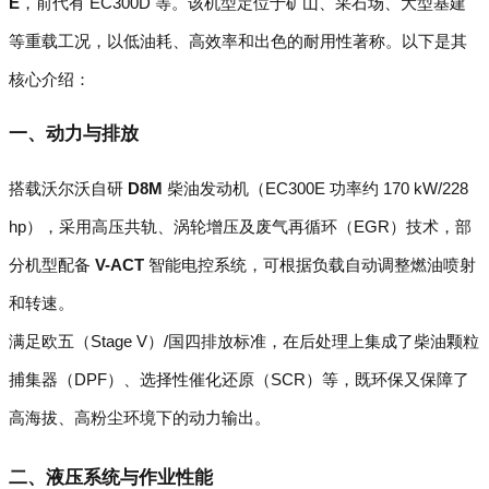
E
，前代有 EC300D 等。该机型定位于矿山、采石场、大型基建
等重载工况，以低油耗、高效率和出色的耐用性著称。以下是其
核心介绍：
一、动力与排放
搭载沃尔沃自研
D8M
柴油发动机（EC300E 功率约 170 kW/228
hp），采用高压共轨、涡轮增压及废气再循环（EGR）技术，部
分机型配备
V-ACT
智能电控系统，可根据负载自动调整燃油喷射
和转速。
满足欧五（Stage V）/国四排放标准，在后处理上集成了柴油颗粒
捕集器（DPF）、选择性催化还原（SCR）等，既环保又保障了
高海拔、高粉尘环境下的动力输出。
二、液压系统与作业性能