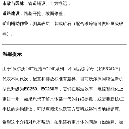
市政与园林
：管道铺设、土方搬运；
道路建设
：路基开挖、坡面修整；
矿山辅助作业
：剥离表层、装载矿石（配合破碎锤可做轻量级破
碎）。
温馨提示
由于“沃尔沃240”泛指EC240系列，不同后缀字母（如B/C/D/E）
代表不同代次，配置和排放标准有差异。目前沃尔沃同吨位新机
型已升级为
EC250
、
EC260
等，它们在燃油效率、电控智能化上
更进一步。如果您想了解具体某一代的详细参数，或需要新机/二
手机的选购建议，可以查阅沃尔沃官方资料或咨询当地经销商。
希望这个介绍对您有帮助！如果还有更具体的问题（如油耗、操