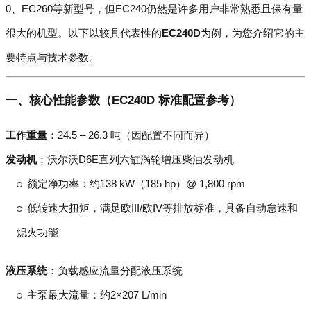
0、EC260等新型号，但EC240仍然是许多用户非常熟悉且保有量
很大的机型。以下以较具代表性的
EC240D
为例，为您介绍它的主
要特点与技术参数。
一、核心性能参数（EC240D 标准配置参考）
工作重量
：24.5 – 26.3 吨（因配置不同而异）
发动机
：沃尔沃D6E直列六缸涡轮增压柴油发动机
额定净功率：约138 kW（185 hp）@ 1,800 rpm
低转速大扭矩，满足欧III/欧IV等排放标准，具备自动怠速和
熄火功能
液压系统
：负载感应流量分配液压系统
主泵最大流量：约2×207 L/min