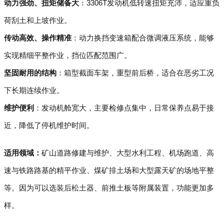
动力强劲、扭矩储备大
：3306T发动机低转速扭矩充沛，适应重负
荷刮土和上坡作业。
传动高效、操作精准
：动力换挡变速箱配合微调液压系统，能够
实现精细平整作业，挡位匹配范围广。
坚固耐用的结构
：箱型截面车架，重型前后桥，适合在恶劣工况
下长期连续作业。
维护便利
：发动机舱宽大，主要检修点集中，日常保养点易于接
近，降低了停机维护时间。
适用领域：
矿山道路修建与维护、大型水利工程、机场跑道、高
速与铁路路基的精平作业、煤矿排土场和大型露天矿的场地平整
等。因为可以选装后松土器、前推土板等附属装置，功能更加多
样。