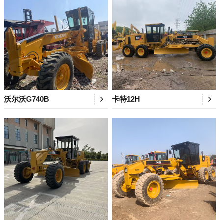
沃尔沃G740B
卡特12H