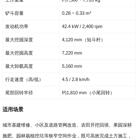
铲斗容量
0.28 ~ 0.33 m³
发动机功率
42.4 kW / 2,400 rpm
最大挖掘深度
4,120 mm（短斗杆）
最大挖掘高度
7,220 mm
最大卸载高度
5,160 mm
行走速度（高/低）
4.5 / 2.8 km/h
尾部回转半径
约1,810 mm（小尾回转）
适用场景
城市基建维修、小区及道路管网改造、农田开挖回填、果园深耕
施肥、园林栽植挖坑等狭窄空间作业，既可高效完成土方施工，