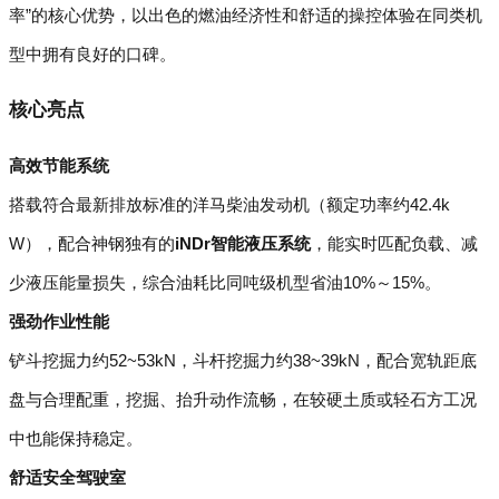
率”的核心优势，以出色的燃油经济性和舒适的操控体验在同类机
型中拥有良好的口碑。
核心亮点
高效节能系统
搭载符合最新排放标准的洋马柴油发动机（额定功率约42.4k
W），配合神钢独有的
iNDr智能液压系统
，能实时匹配负载、减
少液压能量损失，综合油耗比同吨级机型省油10%～15%。
强劲作业性能
铲斗挖掘力约52~53kN，斗杆挖掘力约38~39kN，配合宽轨距底
盘与合理配重，挖掘、抬升动作流畅，在较硬土质或轻石方工况
中也能保持稳定。
舒适安全驾驶室