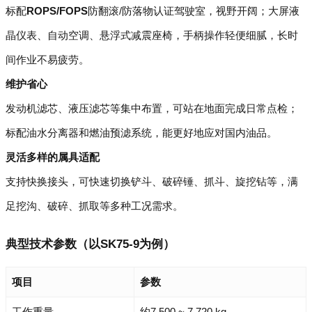
标配
ROPS/FOPS
防翻滚/防落物认证驾驶室，视野开阔；大屏液
晶仪表、自动空调、悬浮式减震座椅，手柄操作轻便细腻，长时
间作业不易疲劳。
维护省心
发动机滤芯、液压滤芯等集中布置，可站在地面完成日常点检；
标配油水分离器和燃油预滤系统，能更好地应对国内油品。
灵活多样的属具适配
支持快换接头，可快速切换铲斗、破碎锤、抓斗、旋挖钻等，满
足挖沟、破碎、抓取等多种工况需求。
典型技术参数（以SK75-9为例）
项目
参数
工作重量
约7,500 ~ 7,720 kg