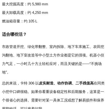
最大挖掘高度：约 5,980 mm
最大卸载高度：约 4,250 mm
燃油箱容量：约 105 L
适合哪些活？
市政管道开挖、绿化带翻整、室内拆除、地下车库施工、农田挖
沟翻地、地下室改造等中小型土方作业都是它的强项。机器小但
力气足，一小时几十方土轻松应对，而且关键的是——“不挑场
地”。
总的来说，卡特 306 以
皮实耐造、动作协调、二手残值高
在同类
小挖中口碑很稳。如果你看重设备稳定性和后期服务，这算是一
个很省心的选择。需要针对某一具体工况或想了解易损件和保养
周期的话，可以接着问我。