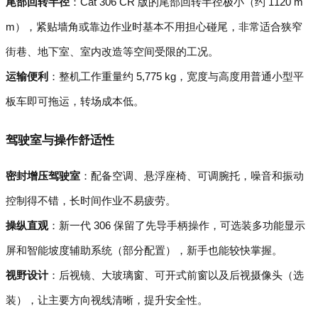
尾部回转半径
：Cat 306 CR 版的尾部回转半径极小（约 1120 m
m），紧贴墙角或靠边作业时基本不用担心碰尾，非常适合狭窄
街巷、地下室、室内改造等空间受限的工况。
运输便利
：整机工作重量约 5,775 kg，宽度与高度用普通小型平
板车即可拖运，转场成本低。
驾驶室与操作舒适性
密封增压驾驶室
：配备空调、悬浮座椅、可调腕托，噪音和振动
控制得不错，长时间作业不易疲劳。
操纵直观
：新一代 306 保留了先导手柄操作，可选装多功能显示
屏和智能坡度辅助系统（部分配置），新手也能较快掌握。
视野设计
：后视镜、大玻璃窗、可开式前窗以及后视摄像头（选
装），让主要方向视线清晰，提升安全性。