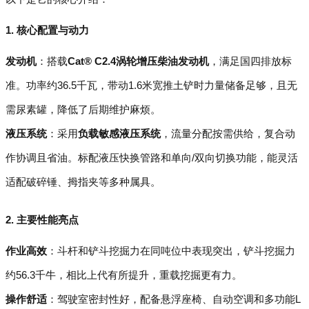
1. 核心配置与动力
发动机
：搭载
Cat® C2.4涡轮增压柴油发动机
，满足国四排放标
准。功率约36.5千瓦，带动1.6米宽推土铲时力量储备足够，且无
需尿素罐，降低了后期维护麻烦。
液压系统
：采用
负载敏感液压系统
，流量分配按需供给，复合动
作协调且省油。标配液压快换管路和单向/双向切换功能，能灵活
适配破碎锤、拇指夹等多种属具。
2. 主要性能亮点
作业高效
：斗杆和铲斗挖掘力在同吨位中表现突出，铲斗挖掘力
约56.3千牛，相比上代有所提升，重载挖掘更有力。
操作舒适
：驾驶室密封性好，配备悬浮座椅、自动空调和多功能L