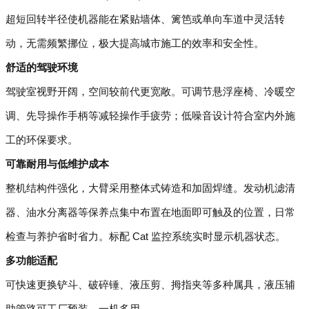
超短回转半径使机器能在紧贴墙体、篱笆或单向车道中灵活转
动，无需频繁挪位，极大提高城市施工的效率和安全性。
舒适的驾驶环境
驾驶室视野开阔，空间较前代更宽敞。可调节悬浮座椅、冷暖空
调、先导操作手柄等减轻操作手疲劳；低噪音设计符合室内外施
工的环保要求。
可靠耐用与低维护成本
整机结构件强化，大臂采用整体式铸造和加固焊缝。发动机滤清
器、油水分离器等保养点集中布置在地面即可触及的位置，日常
检查与养护省时省力。标配 Cat 监控系统实时显示机器状态。
多功能适配
可快速更换铲斗、破碎锤、液压剪、拇指夹等多种属具，液压辅
助管路可工厂预装，一机多用。