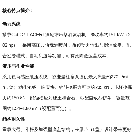
核心特点简介：
动力系统
搭载Cat C7.1 ACERT涡轮增压柴油发动机，净功率约151 kW（2
02 hp），采用高压共轨燃油喷射，兼顾动力输出与燃油效率。配
合经济模式、自动怠速等功能，可有效降低运营成本。
液压与作业性能
采用负荷感应液压系统，双变量柱塞泵提供最大流量约270 L/mi
n，复合动作流畅、响应快。铲斗挖掘力可达约205 kN，斗杆挖掘
力约150 kN，能轻松应对硬土和岩石。标配重载型铲斗，容量范
围约1.54–1.80 m³（视配置而定）。
结构耐久性
重载大臂、斗杆及加强型底盘结构，长履带（L型）设计带来更好