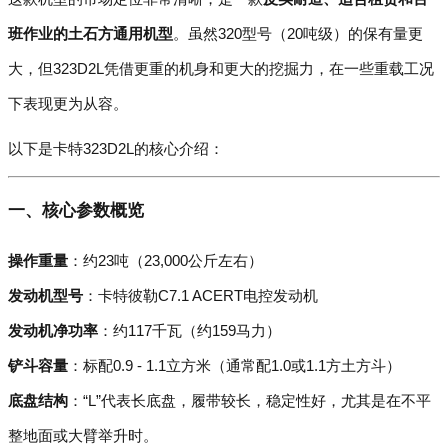
班作业的土石方通用机型
。虽然320型号（20吨级）的保有量更
大，但323D2L凭借更重的机身和更大的挖掘力，在一些重载工况
下表现更为从容。
以下是卡特323D2L的核心介绍：
一、核心参数概览
操作重量
：约23吨（23,000公斤左右）
发动机型号
：卡特彼勒C7.1 ACERT电控发动机
发动机净功率
：约117千瓦（约159马力）
铲斗容量
：标配0.9 - 1.1立方米（通常配1.0或1.1方土方斗）
底盘结构
：“L”代表长底盘，履带较长，稳定性好，尤其是在不平
整地面或大臂举升时。