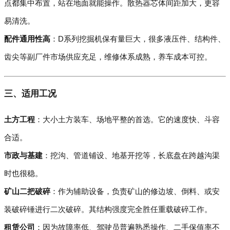
点都集中布置，站在地面就能操作。散热器芯体间距加大，更容
易清洗。
配件通用性高
：D系列挖掘机保有量巨大，很多液压件、结构件、
齿尖等副厂件市场供应充足，维修体系成熟，养车成本可控。
三、适用工况
土方工程
：大小土方装车、场地平整的首选。它的速度快、斗容
合适。
市政与基建
：挖沟、管道铺设、地基开挖等，长底盘在跨越沟渠
时也很稳。
矿山二把破碎
：作为辅助设备，负责矿山的修边坡、倒料、或安
装破碎锤进行二次破碎。其结构强度完全胜任重载破碎工作。
租赁公司
：因为故障率低、驾驶员普遍熟悉操作、二手保值率不