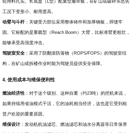
轮用料扎实。长底盘（L型）配重型履带板，在矿山或破碎等恶劣
工况下变形小、耐用度高。
动臂与斗杆
：关键受力部位采用整体铸件和加厚钢板，焊缝牢
固。它标配的是重载型（Reach Boom）大臂，比标准臂更粗壮，
能够承受高强度冲击。
驾驶室安全
：采用了防翻滚防落物（ROPS/FOPS）的驾驶室结
构，在矿山或拆楼作业时能为驾驶员提供安全保障。
4.
使用成本与维保便利性
燃油经济性
：对于这个级别、这种自重（约23吨）的挖机来说，
如果持续用省油模式干活，它的油耗相当经济，这也是它受到租
赁户欢迎的重要原因。
维保设计
：发动机机油滤芯、燃油滤芯和油水分离器等日常保养