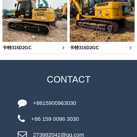
卡特315D2GC
卡特315D2GC
CONTACT
+8615900963030
+86 159 0096 3030
273882042@qq.com