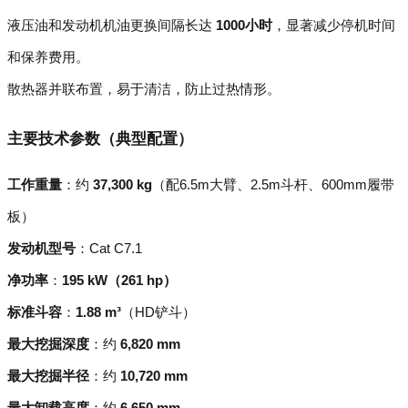
液压油和发动机机油更换间隔长达
1000小时
，显著减少停机时间
和保养费用。
散热器并联布置，易于清洁，防止过热情形。
主要技术参数（典型配置）
工作重量
：约
37,300 kg
（配6.5m大臂、2.5m斗杆、600mm履带
板）
发动机型号
：Cat C7.1
净功率
：
195 kW（261 hp）
标准斗容
：
1.88 m³
（HD铲斗）
最大挖掘深度
：约
6,820 mm
最大挖掘半径
：约
10,720 mm
最大卸载高度
：约
6,650 mm