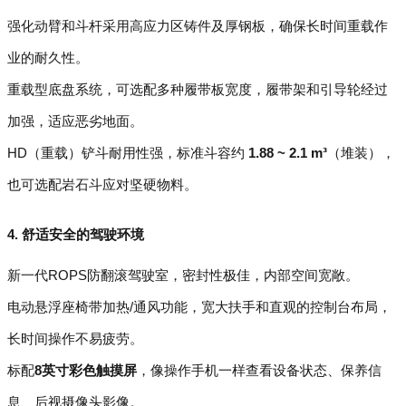
强化动臂和斗杆采用高应力区铸件及厚钢板，确保长时间重载作
业的耐久性。
重载型底盘系统，可选配多种履带板宽度，履带架和引导轮经过
加强，适应恶劣地面。
HD（重载）铲斗耐用性强，标准斗容约
1.88 ~ 2.1 m³
（堆装），
也可选配岩石斗应对坚硬物料。
4. 舒适安全的驾驶环境
新一代ROPS防翻滚驾驶室，密封性极佳，内部空间宽敞。
电动悬浮座椅带加热/通风功能，宽大扶手和直观的控制台布局，
长时间操作不易疲劳。
标配
8英寸彩色触摸屏
，像操作手机一样查看设备状态、保养信
息、后视摄像头影像。