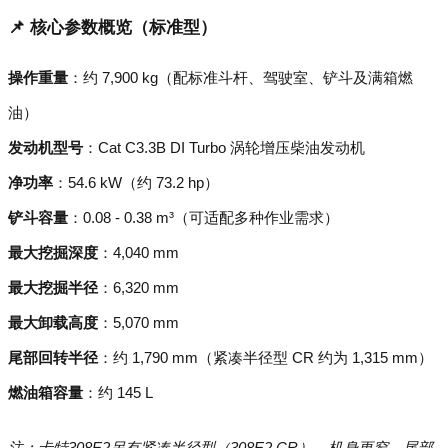
📌 核心参数概览（标准型）
操作重量
：约 7,900 kg（配标准斗杆、驾驶室、铲斗及满箱燃
油）
发动机型号
：Cat C3.3B DI Turbo 涡轮增压柴油发动机
净功率
：54.6 kW（约 73.2 hp）
铲斗容量
：0.08 - 0.38 m³（可适配多种作业需求）
最大挖掘深度
：4,040 mm
最大挖掘半径
：6,320 mm
最大卸载高度
：5,070 mm
尾部回转半径
：约 1,790 mm（紧凑半径型 CR 约为 1,315 mm）
燃油箱容量
：约 145 L
注：卡特308E2另有紧凑半径型（308E2 CR），机身更窄，尾部