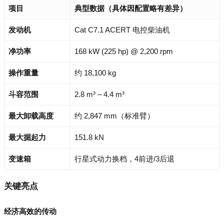
项目
典型数据（具体因配置略有差异）
发动机
Cat C7.1 ACERT 电控柴油机
净功率
168 kW (225 hp) @ 2,200 rpm
操作重量
约 18,100 kg
斗容范围
2.8 m³ – 4.4 m³
最大卸载高度
约 2,847 mm（标准臂）
最大掘起力
151.8 kN
变速箱
行星式动力换档，4前进/3后退
关键亮点
经济高效的传动