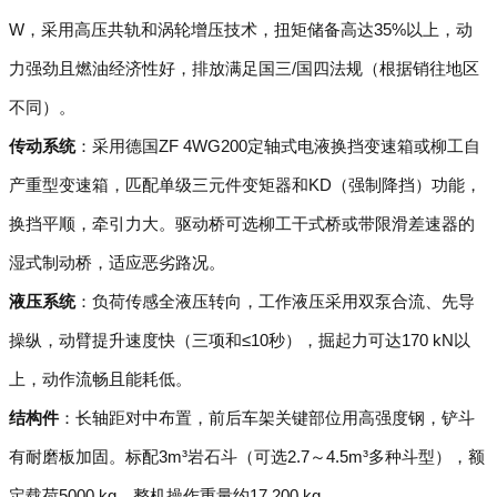
W，采用高压共轨和涡轮增压技术，扭矩储备高达35%以上，动
力强劲且燃油经济性好，排放满足国三/国四法规（根据销往地区
不同）。
传动系统
：采用德国ZF 4WG200定轴式电液换挡变速箱或柳工自
产重型变速箱，匹配单级三元件变矩器和KD（强制降挡）功能，
换挡平顺，牵引力大。驱动桥可选柳工干式桥或带限滑差速器的
湿式制动桥，适应恶劣路况。
液压系统
：负荷传感全液压转向，工作液压采用双泵合流、先导
操纵，动臂提升速度快（三项和≤10秒），掘起力可达170 kN以
上，动作流畅且能耗低。
结构件
：长轴距对中布置，前后车架关键部位用高强度钢，铲斗
有耐磨板加固。标配3m³岩石斗（可选2.7～4.5m³多种斗型），额
定载荷5000 kg，整机操作重量约17,200 kg。