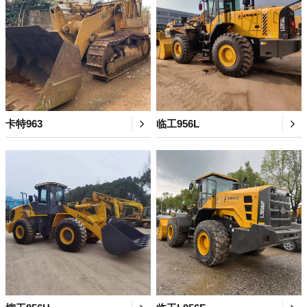
卡特963
临工956L