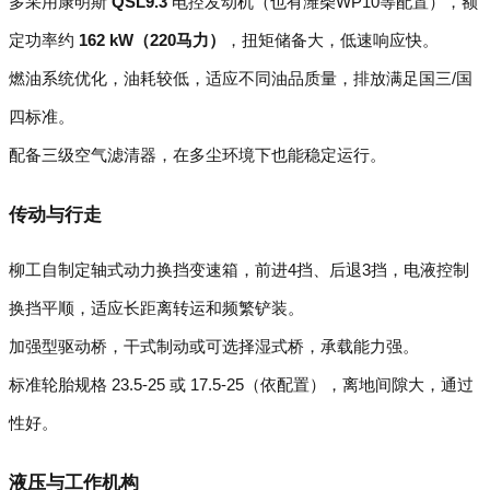
多采用康明斯
QSL9.3
电控发动机（也有潍柴WP10等配置），额
定功率约
162 kW（220马力）
，扭矩储备大，低速响应快。
燃油系统优化，油耗较低，适应不同油品质量，排放满足国三/国
四标准。
配备三级空气滤清器，在多尘环境下也能稳定运行。
传动与行走
柳工自制定轴式动力换挡变速箱，前进4挡、后退3挡，电液控制
换挡平顺，适应长距离转运和频繁铲装。
加强型驱动桥，干式制动或可选择湿式桥，承载能力强。
标准轮胎规格 23.5-25 或 17.5-25（依配置），离地间隙大，通过
性好。
液压与工作机构