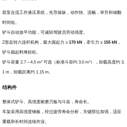
双泵合流工作液压系统，先导操纵，动作快、流畅，举升和倾翻
时间短。
铲斗自动放平功能，可减轻驾驶员劳动强度。
Z形反转六连杆机构，最大掘起力 ≥
170 kN
，牵引力 ≥
155 kN
，
铲斗掘起料堆轻松。
铲斗容量 2.7～4.5 m³ 可选（标准斗容约 3.0 m³），卸载高度约 3.
1 m，卸载距离约 1.15 m。
结构件
整体式铲斗、高强度耐磨刃板与斗齿，寿命长。
车架采用高强度钢板，经过疲劳寿命分析，关键部位加强，适应
重载和长时间连续作业。