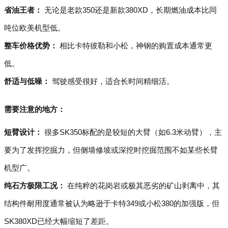
省油王者：
无论是老款350还是新款380XD，长期燃油成本比同
吨位欧美机型低。
整车价格优势：
相比卡特彼勒和小松，神钢的购置成本通常更
低。
舒适与低噪：
驾驶感受很好，适合长时间精细活。
需要注意的地方：
短臂设计：
很多SK350标配的是较短的大臂（如6.3米动臂），主
要为了发挥挖掘力，但侧墙修坡或深挖时挖掘范围不如某些长臂
机型广。
纯石方极限工况：
在纯粹的花岗岩或极其恶劣的矿山剥离中，其
结构件耐用度通常被认为略逊于卡特349或小松380的加强版，但
SK380XD已经大幅缩短了差距。