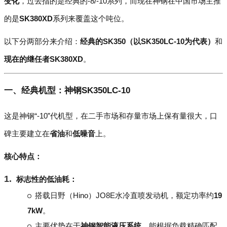
变化
，过去指的是经典的-8/-10系列，而现在神钢在中国市场主推
的是
SK380XD
系列来覆盖这个吨位。
以下分两部分来介绍：
经典的SK350（以SK350LC-10为代表）
和
现在的继任者SK380XD
。
一、经典机型：神钢SK350LC-10
这是神钢“-10”代机型，在二手市场和存量市场上保有量很大，口
碑主要建立在
省油
和
低噪音
上。
核心特点：
标志性的低油耗：
搭载日野（Hino）JO8E水冷直喷发动机，额定功率约
19
7kW
。
主要优势在于
神钢智能液压系统
，能根据负载精确匹配