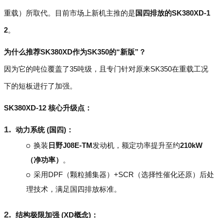
重载）所取代。目前市场上新机主推的是
国四排放的SK380XD-1
2
。
为什么推荐SK380XD作为SK350的“新版”？
因为它的吨位覆盖了35吨级，且专门针对原来SK350在重载工况
下的短板进行了加强。
SK380XD-12 核心升级点：
动力系统 (国四)：
换装
日野J08E-TM
发动机，额定功率提升至约
210kW
（净功率）
。
采用DPF（颗粒捕集器）+SCR（选择性催化还原）后处
理技术，满足国四排放标准。
结构极限加强 (XD概念)：