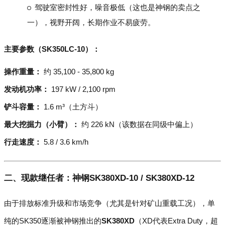
驾驶室密封性好，噪音极低（这也是神钢的卖点之
一），视野开阔，长期作业不易疲劳。
主要参数（SK350LC-10）：
操作重量：
约 35,100 - 35,800 kg
发动机功率：
197 kW / 2,100 rpm
铲斗容量：
1.6 m³（土方斗）
最大挖掘力（小臂）：
约 226 kN（该数据在同级中偏上）
行走速度：
5.8 / 3.6 km/h
二、现款继任者：神钢SK380XD-10 / SK380XD-12
由于排放标准升级和市场竞争（尤其是针对矿山重载工况），单
纯的SK350逐渐被神钢推出的
SK380XD
（XD代表Extra Duty，超