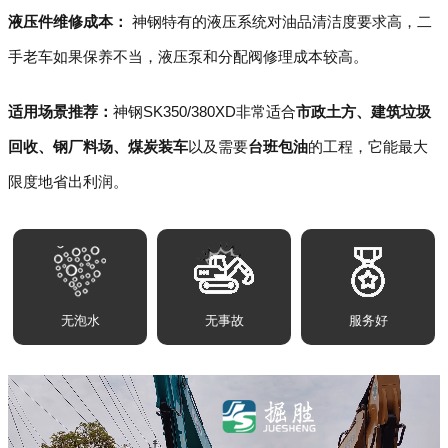
液压件维修成本：
神钢特有的液压系统对油品清洁度要求高，二
手老车如果保养不当，液压泵和分配阀修理成本较高。
适用场景推荐：
神钢SK350/380XD非常适合
市政土方、建筑垃圾
回收、钢厂料场、煤炭装车
以及需要
台班包油
的工程，它能最大
限度地省出利润。
无泡水
无事故
服务好