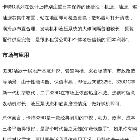
卡特D系列在设计上特别注重日常保养的便捷性：机滤、油滤、燃
油滤芯集中布置，站在地面即可检查更换；散热器可打开清洗，
润滑点布置合理。发动机和液压系统的大修间隔普遍较长，原装
配件供应完善，是很多租赁公司和个体老板信赖的“回本利器”。
市场与应用
329D活跃于房地产基坑开挖、管道沟槽、采石场装车、市政改造
等场景。由于性能均衡、保值率高，即便后来被329E、330GC等
新一代机型取代，二手329D在市场上依然热度不减。选购时留意
发动机时长、液压泵状态和底盘磨损情况，做好试机即可。
总体而言，卡特329D是一款经典耐用的中挖，动力、效率、成本
三者平衡得很好，是那个时代当之无愧的“赚钱能手”。如果你有购
机或对比需求，可以再告诉我具体使用工况，我帮你进一步分